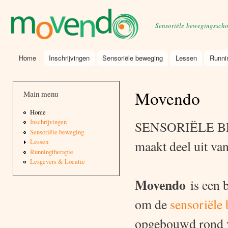
Ski
mai
movendo
Sensoriële bewegingssch
con
Home
Inschrijvingen
Sensoriële beweging
Lessen
Runni
Main menu
Movendo
Main menu
Home
Inschrijvingen
SENSORIËLE 
Sensoriële beweging
maakt deel uit va
Lessen
Runningtherapie
Lesgevers & Locatie
Movendo
is een 
om de
sensoriële
opgebouwd rond v